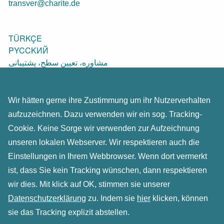
transver@charite.de
TÜRKÇE
PYCCKИЙ
مشاوره، تعیین سطح، پشتیبانی
POLSKI
FRANÇAIS
المشورة والوساطة والمرافقة
Wir hätten gerne ihre Zustimmung um ihr Nutzerverhalten
ENGLISH
aufzuzeichnen. Dazu verwenden wir ein sog. Tracking-
SRPSKO-HRVATSKI
Cookie. Keine Sorge wir verwenden zur Aufzeichnung
unseren lokalen Webserver. Wir respektieren auch die
Einstellungen in Ihrem Webbrowser. Wenn dort vermerkt
Impressum & Datenschutz-Erklärung
ist, dass Sie kein Tracking wünschen, dann respektieren
Kontakt
wir dies. Mit klick auf OK, stimmen sie unserer
Datenschutzerklärung
zu. Indem sie
hier
klicken, können
sie das Tracking explizit abstellen.