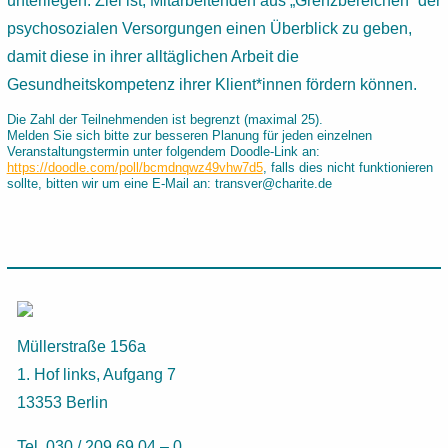
unterliegen. Ziel ist, Mitarbeitenden aus „Grenzbereichen“ der
psychosozialen Versorgungen einen Überblick zu geben,
damit diese in ihrer alltäglichen Arbeit die
Gesundheitskompetenz ihrer Klient*innen fördern können.
Die Zahl der Teilnehmenden ist begrenzt (maximal 25).
Melden Sie sich bitte zur besseren Planung für jeden einzelnen
Veranstaltungstermin unter folgendem Doodle-Link an:
https://doodle.com/poll/bcmdnqwz49vhw7d5
, falls dies nicht funktionieren
sollte, bitten wir um eine E-Mail an: transver@charite.de
Müllerstraße 156a
1. Hof links, Aufgang 7
13353 Berlin
Tel. 030 / 209 69 04 – 0