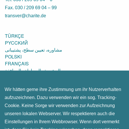
Fax. 030 / 209 69 04 – 99
transver@charite.de
TÜRKÇE
PYCCKИЙ
مشاوره، تعیین سطح، پشتیبانی
POLSKI
FRANÇAIS
المشورة والوساطة والمرافقة
ENGLISH
SRPSKO-HRVATSKI
Wir hätten gerne ihre Zustimmung um ihr Nutzerverhalten
aufzuzeichnen. Dazu verwenden wir ein sog. Tracking-
Impressum & Datenschutz-Erklärung
Cookie. Keine Sorge wir verwenden zur Aufzeichnung
Kontakt
unseren lokalen Webserver. Wir respektieren auch die
Einstellungen in Ihrem Webbrowser. Wenn dort vermerkt