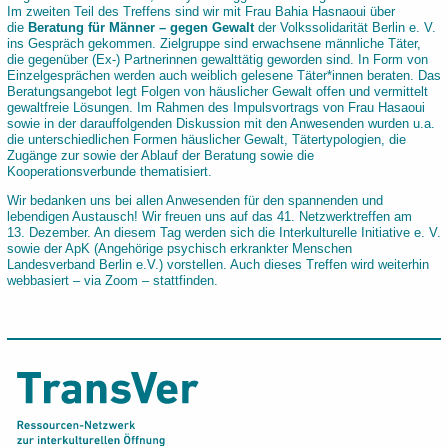
Im zweiten Teil des Treffens sind wir mit Frau Bahia Hasnaoui über
die
Beratung für Männer – gegen Gewalt
der Volkssolidarität Berlin e. V.
ins Gespräch gekommen. Zielgruppe sind erwachsene männliche Täter,
die gegenüber (Ex-) Partnerinnen gewalttätig geworden sind. In Form von
Einzelgesprächen werden auch weiblich gelesene Täter*innen beraten. Das
Beratungsangebot legt Folgen von häuslicher Gewalt offen und vermittelt
gewaltfreie Lösungen. Im Rahmen des Impulsvortrags von Frau Hasaoui
sowie in der darauffolgenden Diskussion mit den Anwesenden wurden u.a.
die unterschiedlichen Formen häuslicher Gewalt, Tätertypologien, die
Zugänge zur sowie der Ablauf der Beratung sowie die
Kooperationsverbunde thematisiert.
Wir bedanken uns bei allen Anwesenden für den spannenden und
lebendigen Austausch! Wir freuen uns auf das 41. Netzwerktreffen am
13. Dezember. An diesem Tag werden sich die Interkulturelle Initiative e. V.
sowie der ApK (Angehörige psychisch erkrankter Menschen
Landesverband Berlin e.V.) vorstellen. Auch dieses Treffen wird weiterhin
webbasiert – via Zoom – stattfinden.